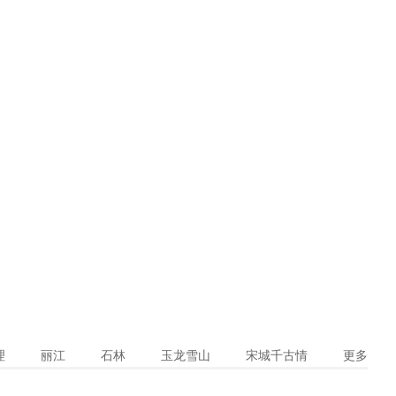
理
丽江
石林
玉龙雪山
宋城千古情
更多