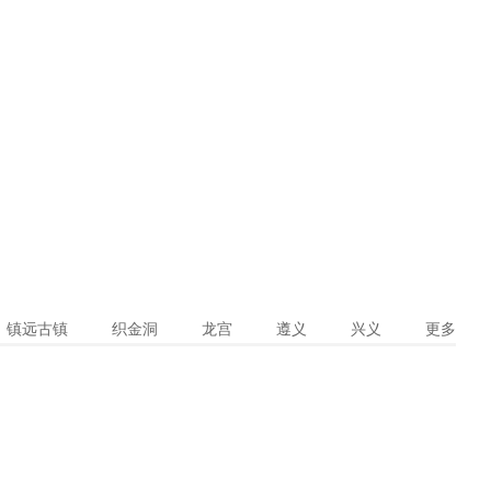
镇远古镇
织金洞
龙宫
遵义
兴义
更多