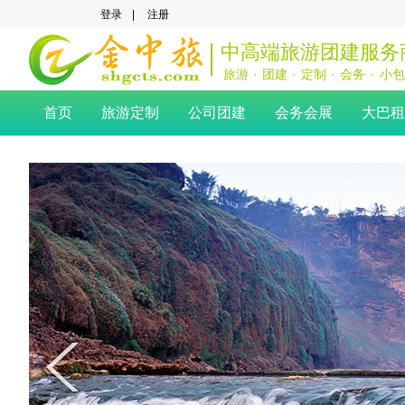
登录
|
注册
中高端旅游团建服务
旅游
·
团建
·
定制
·
会务
·
小包
首页
旅游定制
公司团建
会务会展
大巴租