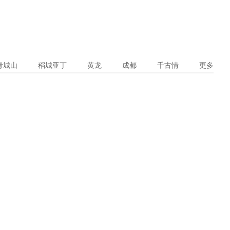
青城山
稻城亚丁
黄龙
成都
千古情
更多