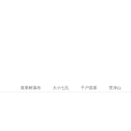
黄果树瀑布
大小七孔
千户苗寨
梵净山