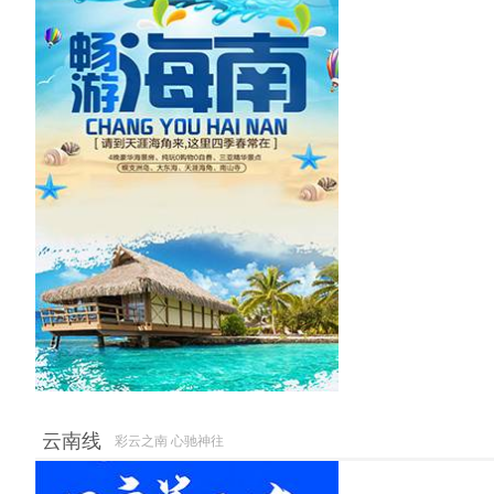
云南线
彩云之南 心驰神往