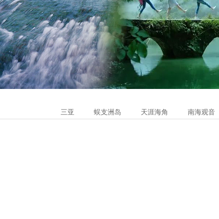
三亚
蜈支洲岛
天涯海角
南海观音