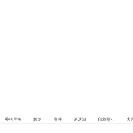
香格里拉
版纳
腾冲
泸沽湖
印象丽江
大